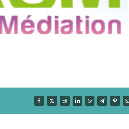
Facebook
X
Reddit
LinkedIn
WhatsApp
Telegram
Pinteres