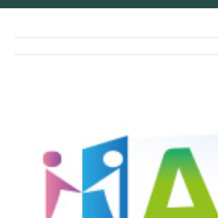
Voir
l'image
agrandie