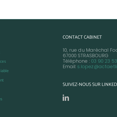
CONTACT CABINET
10, rue du Maréchal Fo
t
67000 STRASBOURG
Téléphone :
03 90 23 53
ces
Email:
s.lopez@actaetli
iable
nt
SUIVEZ-NOUS SUR LINKED
es